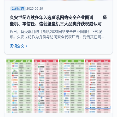
公司动态
2025-05-29
久安世纪连续多年入选嘶吼网络安全产业图谱 ——堡
垒机、零信任、信创堡垒机三大品类齐获权威认可
近日，备受瞩目的《嘶吼2025网络安全产业图谱》正式发
布。久安世纪作为身份与访问安全代表厂商，凭借其在网络
安全领域的深厚积累和持续精益求精荣耀登榜，实力入选 堡
阅读全文
垒机、零信任、信创堡垒机 三大细分领域，再次展现了领先
的技术实力和全面的产品布局。 《嘶吼 2025网络安全产业
图谱》凭借深入的调研、专业的分析，全景式展现网络安全
产业的最新态势，挖掘潜在发展机遇，为