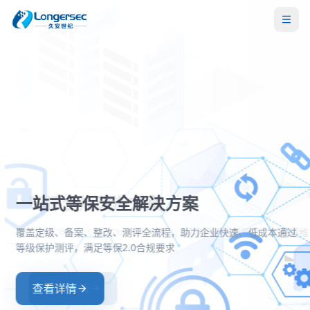
密评合规改造方案
一站式等保安全解决方案
两高一弱安全解决方案
零信任安全接入解决方案
全面支持国密SM2/SM3/SM4算法，满足密评合规要求，实现运维
覆盖定级、备案、整改、测评全流程，助力企业快速、低成本通
聚焦高危漏洞、高危端口和弱口令治理，构建主动防御与持续监
基于零信任架构实现身份验证与动态授权，确保每一次访问都经
操作的可信、可控、可审计
等级保护测评，满足等保2.0合规要求
的安全防护体系
严格验证和持续评估
查看详情
查看详情
查看详情
查看详情