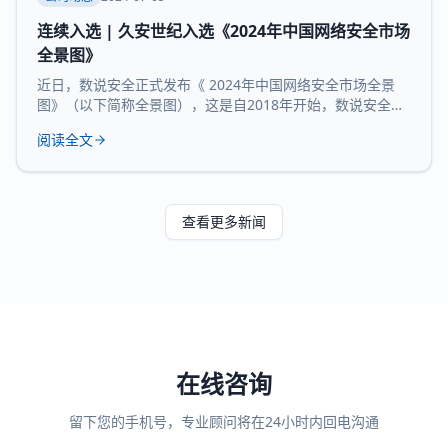
连续入选 | 久安世纪入选《2024年中国网络安全市场
全景图》
近日，数说安全正式发布《 2024年中国网络安全市场全景
图》（以下简称全景图），这是自2018年开始，数说安全发
布的第七版全景图。 久安世纪 凭借 在网络安全领域的技术
阅读全文
沉淀、服务经验和长时间的市场验证，再度 入选 全景图安全
办公空间和 运维审计堡垒机 两大核心 领域 。 数说安全作为
网络安全领域的研究机构，始终贯彻数据驱动的研究理念，
致力于提供客观、科学的市
查看更多新闻
在线咨询
留下您的手机号，专业顾问将在24小时内回电沟通