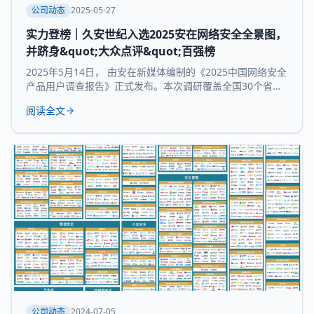
公司动态
2025-05-27
实力登榜｜久安世纪入选2025安在网络安全全景图，
并跻身&quot;大众点评&quot;百强榜
2025年5月14日， 由安在新媒体编制的《2025中国网络安全
产品用户调查报告》正式发布。本次调研覆盖全国30个省市
及自治区的3754家企业和机构，并持续推出“中国网络安全产
阅读全文
品用户大众点评全景图”“中国网络安全百强榜”等核心内容，
为行业提供来自“甲方”视角的深度参考。 本次报告所研究 九
大核心领域：数据与隐私安全、业务与应用安全、信创产
品、安全服务、通用网
公司动态
2024-07-05