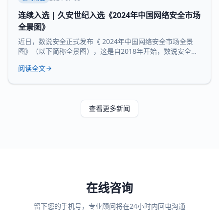
连续入选 | 久安世纪入选《2024年中国网络安全市场
全景图》
近日，数说安全正式发布《 2024年中国网络安全市场全景
图》（以下简称全景图），这是自2018年开始，数说安全发
布的第七版全景图。 久安世纪 凭借 在网络安全领域的技术
阅读全文
沉淀、服务经验和长时间的市场验证，再度 入选 全景图安全
办公空间和 运维审计堡垒机 两大核心 领域 。 数说安全作为
网络安全领域的研究机构，始终贯彻数据驱动的研究理念，
致力于提供客观、科学的市
查看更多新闻
在线咨询
留下您的手机号，专业顾问将在24小时内回电沟通