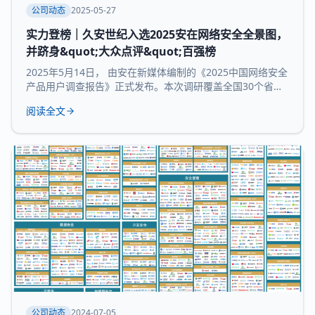
公司动态
2025-05-27
实力登榜｜久安世纪入选2025安在网络安全全景图，
并跻身&quot;大众点评&quot;百强榜
2025年5月14日， 由安在新媒体编制的《2025中国网络安全
产品用户调查报告》正式发布。本次调研覆盖全国30个省市
及自治区的3754家企业和机构，并持续推出“中国网络安全产
阅读全文
品用户大众点评全景图”“中国网络安全百强榜”等核心内容，
为行业提供来自“甲方”视角的深度参考。 本次报告所研究 九
大核心领域：数据与隐私安全、业务与应用安全、信创产
品、安全服务、通用网
公司动态
2024-07-05