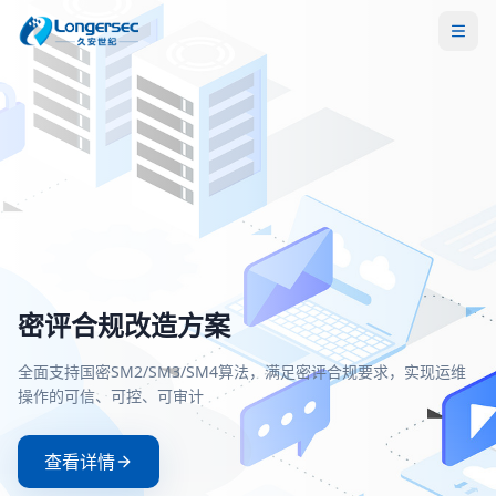
密评合规改造方案
一站式等保安全解决方案
两高一弱安全解决方案
零信任安全接入解决方案
全面支持国密SM2/SM3/SM4算法，满足密评合规要求，实现运维
覆盖定级、备案、整改、测评全流程，助力企业快速、低成本通
聚焦高危漏洞、高危端口和弱口令治理，构建主动防御与持续监
基于零信任架构实现身份验证与动态授权，确保每一次访问都经
操作的可信、可控、可审计
等级保护测评，满足等保2.0合规要求
的安全防护体系
严格验证和持续评估
查看详情
查看详情
查看详情
查看详情