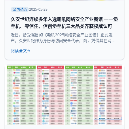
公司动态
2025-05-29
久安世纪连续多年入选嘶吼网络安全产业图谱 ——堡
垒机、零信任、信创堡垒机三大品类齐获权威认可
近日，备受瞩目的《嘶吼2025网络安全产业图谱》正式发
布。久安世纪作为身份与访问安全代表厂商，凭借其在网络
安全领域的深厚积累和持续精益求精荣耀登榜，实力入选 堡
阅读全文
垒机、零信任、信创堡垒机 三大细分领域，再次展现了领先
的技术实力和全面的产品布局。 《嘶吼 2025网络安全产业
图谱》凭借深入的调研、专业的分析，全景式展现网络安全
产业的最新态势，挖掘潜在发展机遇，为